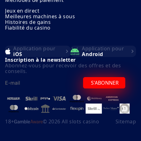
Méthodes de paiement
Jeux en direct
Meilleures machines à sous
Histoires de gains
Fiabilité du casino
Application pour
Application pour
iOS
Android
Inscription à la newsletter
Abonnez-vous pour recevoir des offres et des
conseils.
S'ABONNER
18+
©
2026
All slots casino
Sitemap