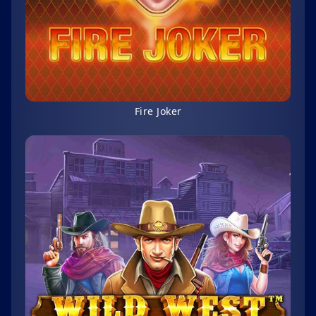
Fire Joker