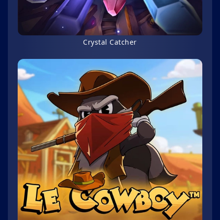
Crystal Catcher