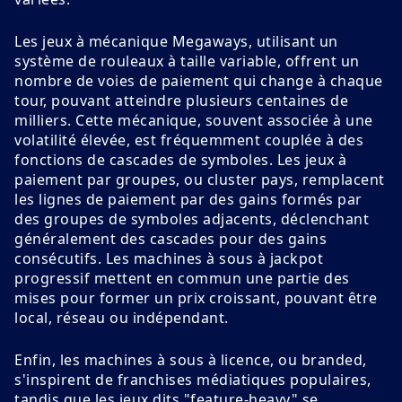
Les jeux à mécanique Megaways, utilisant un
système de rouleaux à taille variable, offrent un
nombre de voies de paiement qui change à chaque
tour, pouvant atteindre plusieurs centaines de
milliers. Cette mécanique, souvent associée à une
volatilité élevée, est fréquemment couplée à des
fonctions de cascades de symboles. Les jeux à
paiement par groupes, ou cluster pays, remplacent
les lignes de paiement par des gains formés par
des groupes de symboles adjacents, déclenchant
généralement des cascades pour des gains
consécutifs. Les machines à sous à jackpot
progressif mettent en commun une partie des
mises pour former un prix croissant, pouvant être
Mega Roulette
Aviatrix
local, réseau ou indépendant.
Enfin, les machines à sous à licence, ou branded,
s'inspirent de franchises médiatiques populaires,
tandis que les jeux dits "feature-heavy" se