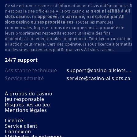
Ce site est une ressource d'information et d'avis indépendante. Il
n'est pas le site officiel de All slots casino et
n'est ni affilié à All
slots casino, ni approuvé, ni parrainé, ni exploité par All
slots casino ou ses propriétaires
. Toutes les marques
commerciales, logos et noms de marque sont la propriété de
leurs propriétaires respectifs et sont utilisés à des fins
d'identification et éditoriales uniquement. Tout lien ou incitation
à l'action peut mener vers des opérateurs sous licence alternatifs
ou des sites partenaires plutôt que vers All slots casino.
24/7 support
Assistance technique
support@casino-allslots.ca
Service sécurité
service@casino-allslots.ca
À propos du casino
Jeu responsable
Risques liés au jeu
Mentions légales
Licence
Service client
Connexion