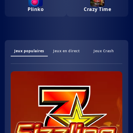
Plinko
Crazy Time
Jeux populaires
Jeux en direct
Jeux Crash