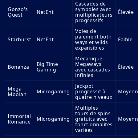
Cascades de
Gonzo's
symboles avec
NetEnt
Élevée
Quest
multiplicateurs
progressifs
Voies de
paiement both
Starburst
NetEnt
Faible
ways et wilds
expansibles
Mécanique
Big Time
Megaways
Bonanza
Élevée
Gaming
avec cascades
infinies
Texas Holdem
Aviator
Jackpot
Mega
Microgaming
progressif à
Moyenn
Moolah
quatre niveaux
Multiples
tours de spins
Immortal
Microgaming
gratuits avec
Moyenn
Romance
fonctionnalités
variées