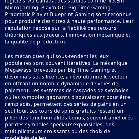
logiciels. Au Canada, des studios comme NetEnt,
Microgaming, Play'n GO, Big Time Gaming,
Pragmatic Play et Blueprint Gaming sont reconnus
pour produire des titres à haute performance. Leur
réputation repose sur la fiabilité des retours
théoriques aux joueurs, l'innovation mécanique et
la qualité de production.
Les mécaniques qui sous-tendent les jeux
Baccarat
Pilot
populaires sont souvent itératives. La mécanique
Megaways, brevetée par Big Time Gaming et
désormais sous licence, a révolutionné le secteur
en offrant un nombre dynamique de voies de
paiement. Les systèmes de cascades de symboles,
où les symboles gagnants disparaissent pour être
remplacés, permettent des séries de gains en un
seul tour. Les tours de spins gratuits restent un
pilier des fonctionnalités bonus, souvent améliorés
par des symboles spéciaux expansibles, des
multiplicateurs croissants ou des choix de
modalités de jeu.