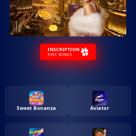
INSCRIPTION
AVEC BONUS
Sweet Bonanza
Aviator