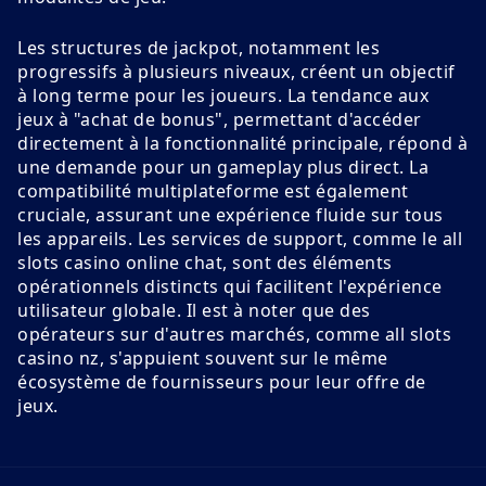
Les structures de jackpot, notamment les
progressifs à plusieurs niveaux, créent un objectif
à long terme pour les joueurs. La tendance aux
jeux à "achat de bonus", permettant d'accéder
directement à la fonctionnalité principale, répond à
une demande pour un gameplay plus direct. La
Penalty Shoot Out
Monopoly Live
compatibilité multiplateforme est également
cruciale, assurant une expérience fluide sur tous
les appareils. Les services de support, comme le all
slots casino online chat, sont des éléments
opérationnels distincts qui facilitent l'expérience
utilisateur globale. Il est à noter que des
opérateurs sur d'autres marchés, comme all slots
casino nz, s'appuient souvent sur le même
écosystème de fournisseurs pour leur offre de
jeux.