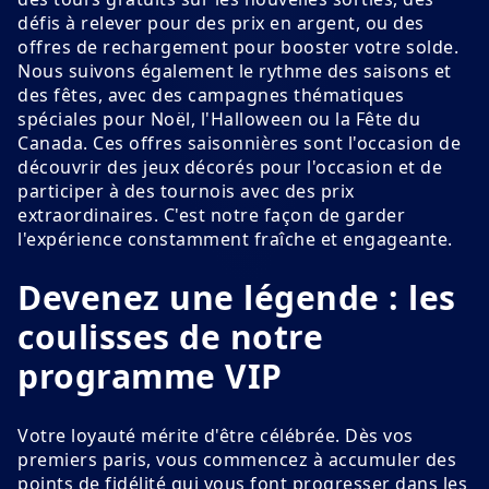
défis à relever pour des prix en argent, ou des
offres de rechargement pour booster votre solde.
Nous suivons également le rythme des saisons et
des fêtes, avec des campagnes thématiques
spéciales pour Noël, l'Halloween ou la Fête du
Canada. Ces offres saisonnières sont l'occasion de
découvrir des jeux décorés pour l'occasion et de
participer à des tournois avec des prix
extraordinaires. C'est notre façon de garder
l'expérience constamment fraîche et engageante.
Devenez une légende : les
coulisses de notre
programme VIP
Votre loyauté mérite d'être célébrée. Dès vos
premiers paris, vous commencez à accumuler des
points de fidélité qui vous font progresser dans les