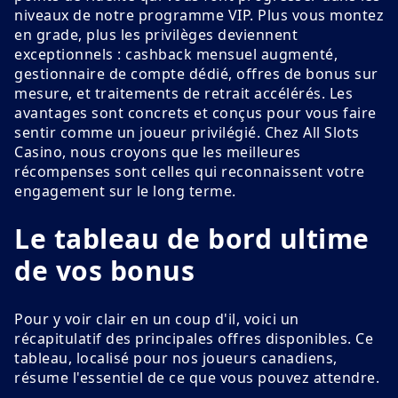
niveaux de notre programme VIP. Plus vous montez
en grade, plus les privilèges deviennent
exceptionnels : cashback mensuel augmenté,
gestionnaire de compte dédié, offres de bonus sur
mesure, et traitements de retrait accélérés. Les
avantages sont concrets et conçus pour vous faire
sentir comme un joueur privilégié. Chez All Slots
Casino, nous croyons que les meilleures
récompenses sont celles qui reconnaissent votre
engagement sur le long terme.
Le tableau de bord ultime
de vos bonus
Pour y voir clair en un coup d'il, voici un
récapitulatif des principales offres disponibles. Ce
tableau, localisé pour nos joueurs canadiens,
résume l'essentiel de ce que vous pouvez attendre.