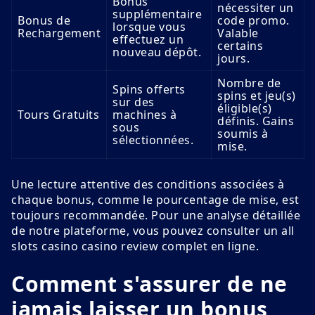
Bonus
nécessiter un
supplémentaire
Bonus de
code promo.
lorsque vous
Rechargement
Valable
effectuez un
certains
nouveau dépôt.
jours.
Nombre de
Spins offerts
spins et jeu(s)
sur des
éligible(s)
Tours Gratuits
machines à
définis. Gains
sous
soumis à
sélectionnées.
mise.
Une lecture attentive des conditions associées à
chaque bonus, comme le pourcentage de mise, est
toujours recommandée. Pour une analyse détaillée
de notre plateforme, vous pouvez consulter un all
slots casino casino review complet en ligne.
Comment s'assurer de ne
jamais laisser un bonus