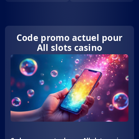
Code promo actuel pour
All slots casino