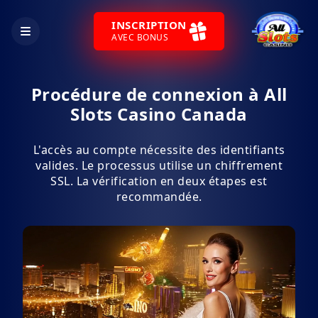
INSCRIPTION
AVEC BONUS
Procédure de connexion à All
Slots Casino Canada
L'accès au compte nécessite des identifiants
valides. Le processus utilise un chiffrement
SSL. La vérification en deux étapes est
recommandée.