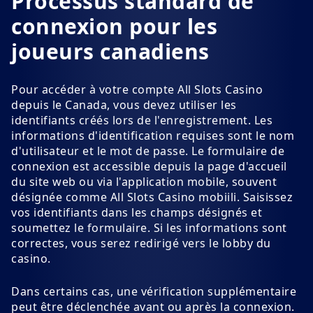
Processus standard de
connexion pour les
joueurs canadiens
Pour accéder à votre compte All Slots Casino
depuis le Canada, vous devez utiliser les
identifiants créés lors de l'enregistrement. Les
informations d'identification requises sont le nom
d'utilisateur et le mot de passe. Le formulaire de
connexion est accessible depuis la page d'accueil
du site web ou via l'application mobile, souvent
désignée comme All Slots Casino mobiili. Saisissez
vos identifiants dans les champs désignés et
soumettez le formulaire. Si les informations sont
correctes, vous serez redirigé vers le lobby du
casino.
Dans certains cas, une vérification supplémentaire
peut être déclenchée avant ou après la connexion.