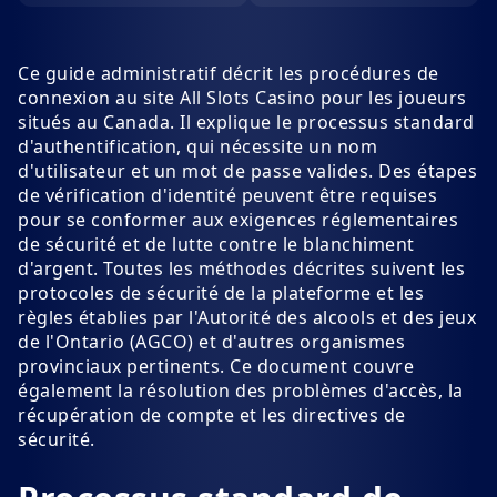
Ce guide administratif décrit les procédures de
connexion au site All Slots Casino pour les joueurs
situés au Canada. Il explique le processus standard
d'authentification, qui nécessite un nom
d'utilisateur et un mot de passe valides. Des étapes
de vérification d'identité peuvent être requises
pour se conformer aux exigences réglementaires
de sécurité et de lutte contre le blanchiment
d'argent. Toutes les méthodes décrites suivent les
protocoles de sécurité de la plateforme et les
règles établies par l'Autorité des alcools et des jeux
de l'Ontario (AGCO) et d'autres organismes
provinciaux pertinents. Ce document couvre
également la résolution des problèmes d'accès, la
récupération de compte et les directives de
sécurité.