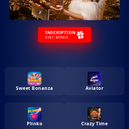
INSCRIPTION
AVEC BONUS
Sweet Bonanza
Aviator
Plinko
Crazy Time